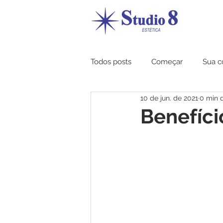
Todos posts
Começar
Sua 
10 de jun. de 2021
0 min d
Benefíci