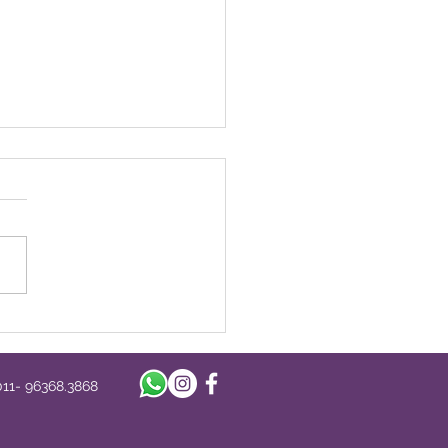
oção Válida até dia
03/2023
- 96368.3868