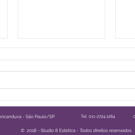
Liberação Miofascial
Prom
12/
. Aricanduva - São Paulo/SP.
Tel: 011-2724.1284 011
© 2018 - Studio 8 Estética -
Todos direitos reservados.