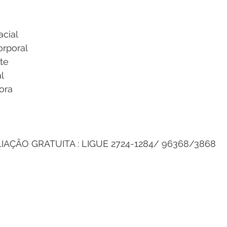
cial 
orporal
te
l
ora
AÇÃO GRATUITA : LIGUE 2724-1284/ 96368/3868